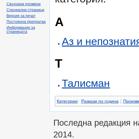
Свързани промени
Специални страници
Версия за печат
А
Постоянна препратка
Информация за
страницата
Аз и непознати
Т
Талисман
Категории
:
Разкази по година
Произве
Последна редакция на
2014.