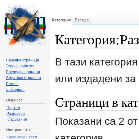
Категория
Беседа
Категория:Раз
Направо към:
навигация
,
търсене
В тази категори
Начална страница
Текущи събития
Последни промени
или издадени за
Случайна страница
Помощ
sitesupport
Страници в кат
Общност
Портал
Разговори
Показани са 2 от
Гласувания
Инструменти
категория.
Какво сочи насам