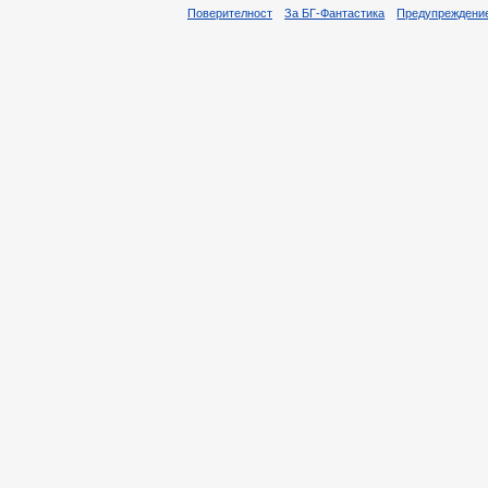
Поверителност
За БГ-Фантастика
Предупреждени