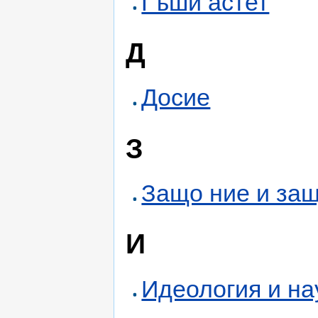
Гъши астет
Д
Досие
З
Защо ние и защ
И
Идеология и на