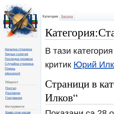
Категория
Беседа
Категория:Ст
Направо към:
навигация
,
търсене
В тази категория
Начална страница
Текущи събития
Последни промени
критик
Юрий Илк
Случайна страница
Помощ
sitesupport
Страници в ка
Общност
Портал
Илков“
Разговори
Гласувания
Инструменти
Показани са 28 о
Какво сочи насам