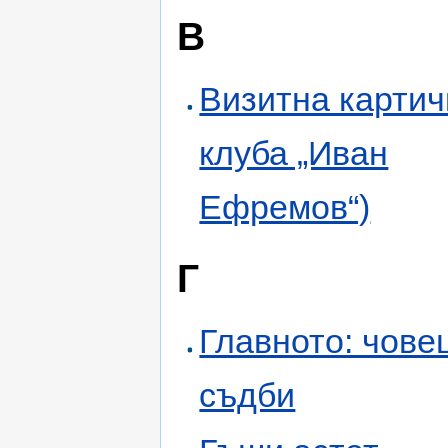
В
Визитна картич
клуба „Иван
Ефремов“)
Г
Главното: чове
съдби