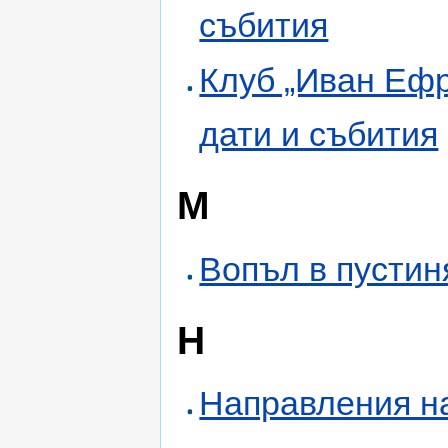
събития
Клуб „Иван Ефр
дати и събития
М
Вопъл в пустин
Н
Направления н