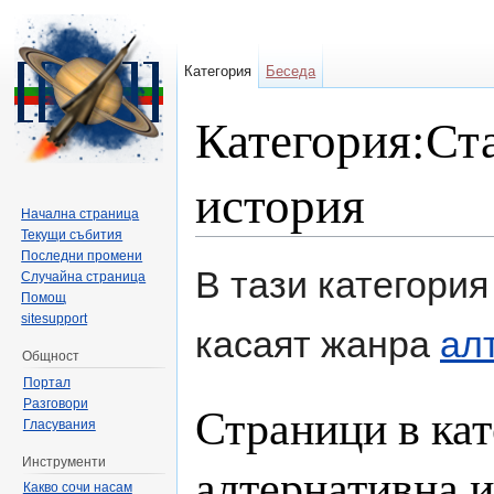
Категория
Беседа
Категория:Ста
история
Начална страница
Текущи събития
Направо към:
навигация
,
търсене
Последни промени
В тази категори
Случайна страница
Помощ
sitesupport
касаят жанра
ал
Общност
Портал
Разговори
Страници в кат
Гласувания
Инструменти
алтернативна 
Какво сочи насам