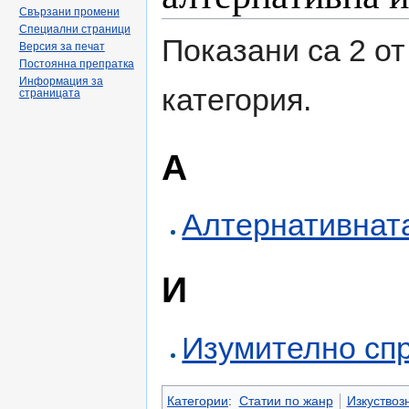
Свързани промени
Специални страници
Показани са 2 от
Версия за печат
Постоянна препратка
Информация за
категория.
страницата
А
Алтернативната
И
Изумително сп
Категории
:
Статии по жанр
Изкуствоз