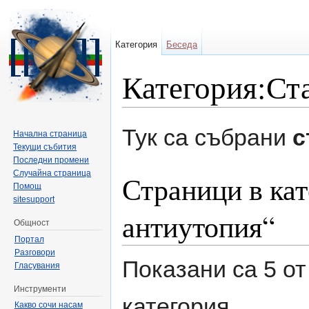
Категория
Беседа
Категория:Ст
Направо към:
навигация
,
търсене
Тук са събрани
с
Начална страница
Текущи събития
Последни промени
Случайна страница
Страници в кат
Помощ
sitesupport
антиутопия“
Общност
Портал
Разговори
Показани са 5 от
Гласувания
Инструменти
категория.
Какво сочи насам