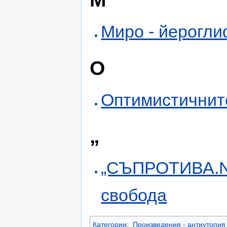
Миро - йерогли
О
Оптимистичнит
„
„СЪПРОТИВА.NE
свобода
Категории
:
Произведения - антиутопия