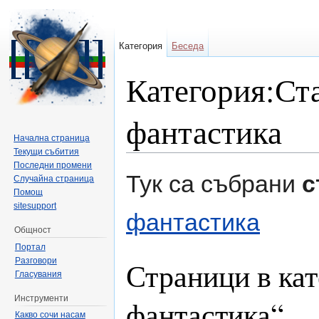
Категория
Беседа
Категория:Ст
фантастика
Начална страница
Текущи събития
Направо към:
навигация
,
търсене
Последни промени
Тук са събрани
с
Случайна страница
Помощ
sitesupport
фантастика
Общност
Портал
Разговори
Страници в кат
Гласувания
Инструменти
фантастика“
Какво сочи насам