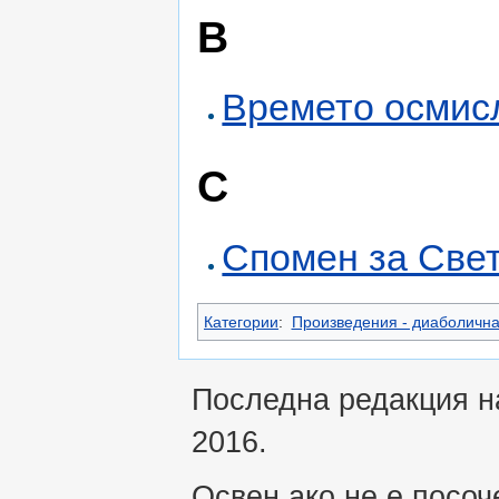
В
Времето осмис
С
Спомен за Све
Категории
:
Произведения - диаболична
Последна редакция на
2016.
Освен ако не е посоч