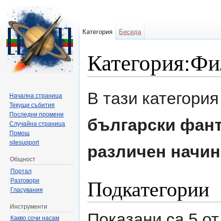
Категория
Беседа
Категория:Ф
Направо към:
навигация
,
търсене
В тази категори
Начална страница
Текущи събития
Последни промени
български фант
Случайна страница
Помощ
sitesupport
различен начин
Общност
Портал
Подкатегории
Разговори
Гласувания
Инструменти
Показани са 5 от
Какво сочи насам