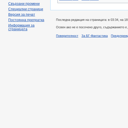
Свързани промени
Специални страници
Версия за печат
Последна редакция на страницата: в 03:34, на 1
Постоянна препратка
Информация за
Освен ако не е посочено друго, съдържанието е
страницата
Поверителност
За БГ-Фантастика
Предупреж