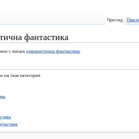
Преглед
Прегл
тична фантастика
зани с жанра
хумористична фантастика
.
и на тази категория.
ика
стика
нтастика