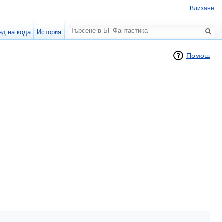
Влизане
Търсене
ед на кода
История
Помощ