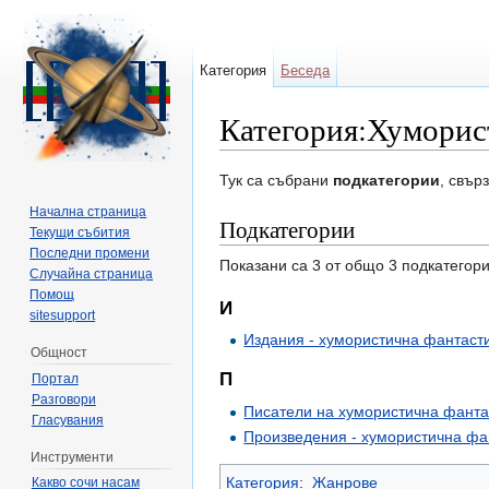
Категория
Беседа
Категория:Хуморис
Направо към:
навигация
,
търсене
Тук са събрани
подкатегории
, свър
Начална страница
Подкатегории
Текущи събития
Последни промени
Показани са 3 от общо 3 подкатегори
Случайна страница
Помощ
И
sitesupport
Издания - хумористична фантаст
Общност
П
Портал
Разговори
Писатели на хумористична фанта
Гласувания
Произведения - хумористична фа
Инструменти
Категория
:
Жанрове
Какво сочи насам