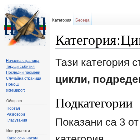
Категория
Беседа
Категория:Ци
Направо към:
навигация
,
търсене
Тази категория 
Начална страница
Текущи събития
Последни промени
цикли, подреде
Случайна страница
Помощ
sitesupport
Подкатегории
Общност
Портал
Разговори
Показани са 3 от
Гласувания
Инструменти
категория.
Какво сочи насам