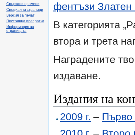
фентъзи Златен 
Свързани промени
Специални страници
Версия за печат
Постоянна препратка
В категорията „Р
Информация за
страницата
втора и трета на
Наградените тво
издаване.
Издания на ко
2009 г.
–
Първо
2010 г.
–
Второ 