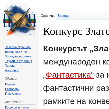
Страница
Беседа
Конкурс Злат
Направо към:
навигация
,
търсене
Конкурсът „Зла
Начална страница
Текущи събития
Последни промени
международен к
Случайна страница
Помощ
sitesupport
„Фантастика“
за 
Общност
Портал
фантастични раз
Разговори
Гласувания
рамките на конв
Инструменти
Какво сочи насам