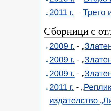
2011 г.
–
Трето 
Сборници с от
2009 г.
- „
Златен
2009 г.
- „
Златен
2009 г.
- „
Златен
2011 г.
- „
Репли
издателство „Л