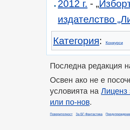
2012 г.
- „
Избор
издателство „Л
Категория
:
Конкурси
Последна редакция на
Освен ако не е посоч
условията на
Лиценз 
или по-нов
.
Поверителност
За БГ-Фантастика
Предупреждени