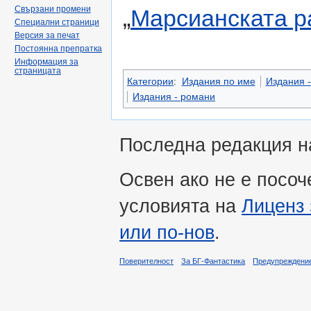
Свързани промени
„
Марсианската р
Специални страници
Версия за печат
Постоянна препратка
Информация за
страницата
Категории
:
Издания по име
Издания -
Издания - романи
Последна редакция на
Освен ако не е посоч
условията на
Лиценз 
или по-нов
.
Поверителност
За БГ-Фантастика
Предупреждени