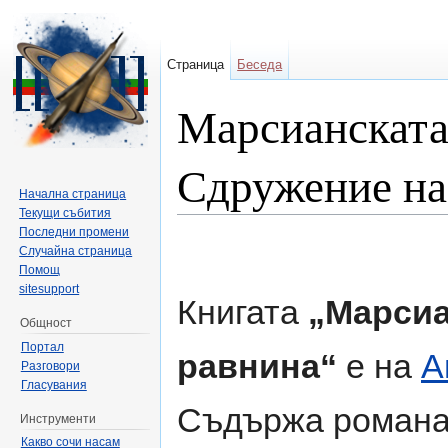
Страница
Беседа
Марсианската
Сдружение на 
Начална страница
Текущи събития
Направо към:
навигация
,
търсене
Последни промени
Случайна страница
Помощ
sitesupport
Книгата
„Марсиа
Общност
Портал
равнина“
е на
А
Разговори
Гласувания
Съдържа роман
Инструменти
Какво сочи насам