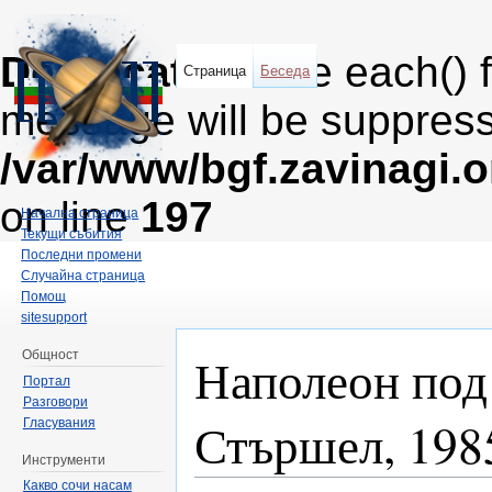
Deprecated
: The each() 
Страница
Беседа
message will be suppresse
/var/www/bgf.zavinagi.
on line
197
Начална страница
Текущи събития
Последни промени
Случайна страница
Помощ
sitesupport
Наполеон под
Общност
Портал
Разговори
Стършел, 198
Гласувания
Инструменти
Направо към:
навигация
,
търсене
Какво сочи насам