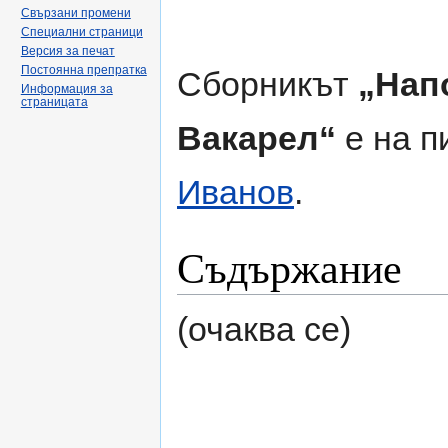
Свързани промени
Специални страници
Версия за печат
Постоянна препратка
Сборникът
„Нап
Информация за
страницата
Вакарел“
е на п
Иванов
.
Съдържание
(очаква се)