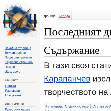
Страница
Беседа
Последният д
Направо към:
навигация
,
търсене
Съдържание
Начална страница
Текущи събития
Последни промени
Случайна страница
В тази своя ста
Помощ
sitesupport
Карапанчев
изсл
Общност
Портал
творчеството на
Разговори
Гласувания
Инструменти
Категории
:
Статии по име
Статии от 
Какво сочи насам