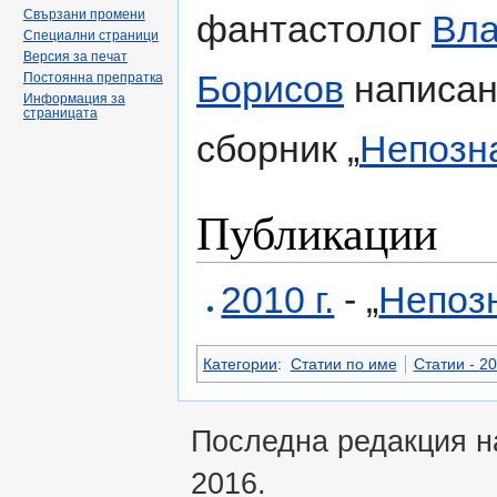
Свързани промени
фантастолог
Вл
Специални страници
Версия за печат
Борисов
написан
Постоянна препратка
Информация за
страницата
сборник „
Непозн
Публикации
2010 г.
- „
Непозн
Категории
:
Статии по име
Статии - 20
Последна редакция на
2016.