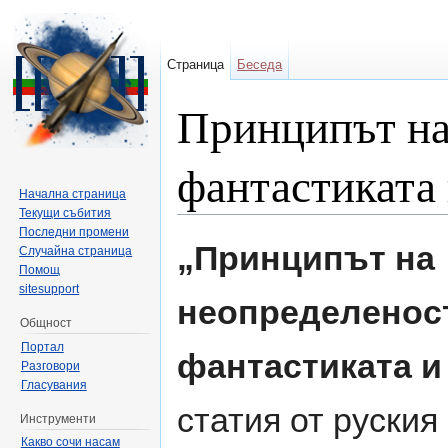
Страница
Беседа
Принципът на
фантастиката
Начална страница
Текущи събития
Направо към:
навигация
,
търсене
Последни промени
„Принципът на
Случайна страница
Помощ
sitesupport
неопределеност
Общност
Портал
фантастиката и
Разговори
Гласувания
статия от руския
Инструменти
Какво сочи насам