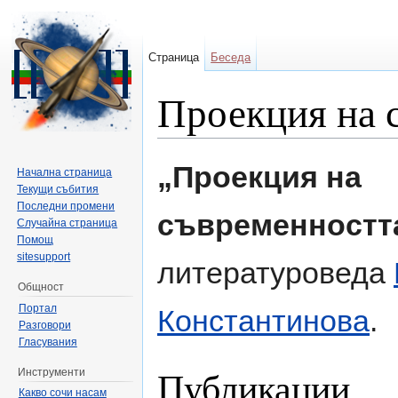
Страница
Беседа
Проекция на 
Направо към:
навигация
,
търсене
„Проекция на
Начална страница
Текущи събития
Последни промени
съвременностт
Случайна страница
Помощ
sitesupport
литературоведа
Общност
Портал
Константинова
.
Разговори
Гласувания
Публикации
Инструменти
Какво сочи насам