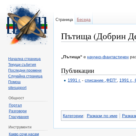
Страница
Беседа
Пътища (Добрин Д
Направо към:
навигация
,
търсене
„Пътища“
е
научно-фантастичен
раз
Начална страница
Текущи събития
Публикации
Последни промени
Случайна страница
1991 г.
-
списание „ФЕП“
,
1991 г., 
Помощ
sitesupport
Общност
Портал
Разговори
Категории
:
Разкази по име
Разкази
Гласувания
Инструменти
Какво сочи насам