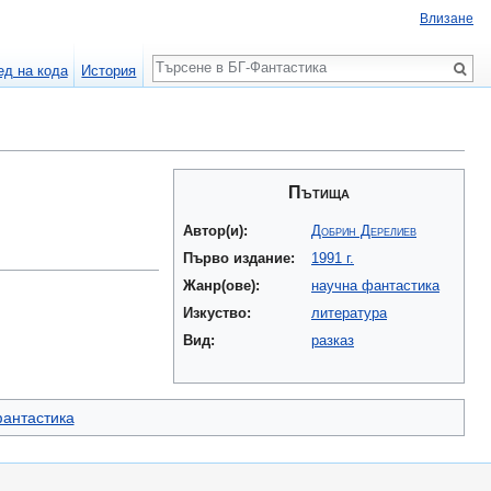
Влизане
Търсене
ед на кода
История
Пътища
Автор(и):
Добрин Дерелиев
Първо издание:
1991 г.
Жанр(ове):
научна фантастика
Изкуство:
литература
Вид:
разказ
фантастика