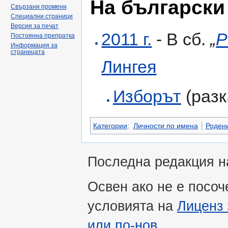
На български
Свързани промени
Специални страници
Версия за печат
2011 г.
- В сб.
„
Р
Постоянна препратка
Информация за
страницата
Лингея
Изборът
(разк
Категории
:
Личности по имена
Роден
Последна редакция на
Освен ако не е посоч
условията на
Лиценз 
или по-нов
.