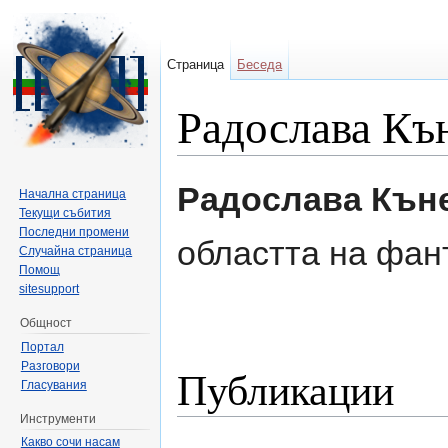
Страница
Беседа
Радослава Къ
Направо към:
навигация
,
търсене
Радослава Кън
Начална страница
Текущи събития
Последни промени
областта на фан
Случайна страница
Помощ
sitesupport
Общност
Портал
Разговори
Публикации
Гласувания
Инструменти
Какво сочи насам