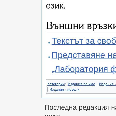
език.
Външни връзк
Текстът за сво
Представяне на
„Лаборатория ф
Категории
:
Издания по име
Издания -
Издания - новели
Последна редакция на