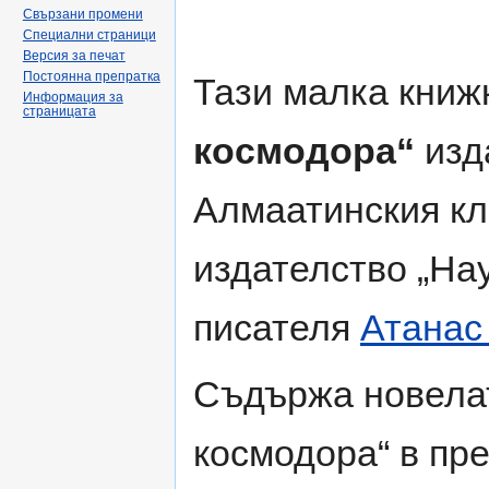
Свързани промени
Специални страници
Версия за печат
Постоянна препратка
Тази малка кни
Информация за
страницата
космодора“
изд
Алмаатинския кл
издателство „Нау
писателя
Атанас
Съдържа новела
космодора“ в пре