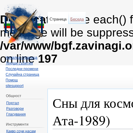
Deprecated
: The each() 
Страница
Беседа
message will be suppresse
/var/www/bgf.zavinagi.
on line
197
Начална страница
Текущи събития
Последни промени
Случайна страница
Помощ
sitesupport
Сны для косм
Общност
Портал
Разговори
Ата-1989)
Гласувания
Инструменти
Направо към:
навигация
,
търсене
Какво сочи насам