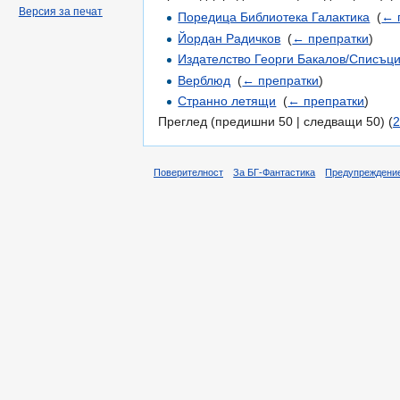
Версия за печат
Поредица Библиотека Галактика
‎
(
← 
Йордан Радичков
‎
(
← препратки
)
Издателство Георги Бакалов/Списъц
Верблюд
‎
(
← препратки
)
Странно летящи
‎
(
← препратки
)
Преглед (предишни 50 | следващи 50) (
2
Поверителност
За БГ-Фантастика
Предупреждени