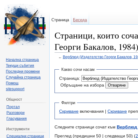
Страница
Беседа
Страници, които соч
Георги Бакалов, 1984
←
Верблюд (Издателство Георги Бакалов, 19
Начална страница
Направо към:
навигация
,
търсене
Текущи събития
Какво сочи насам
Последни промени
Случайна страница
Страница:
Помощ
Обръщане на избора
sitesupport
Общност
Филтри
Портал
Скриване
включвания |
Скриване
преп
Разговори
Гласувания
Следните страници сочат към
Верблюд 
Инструменти
Преглед (предишни 50 | следващи 50) (
2
Специални страници