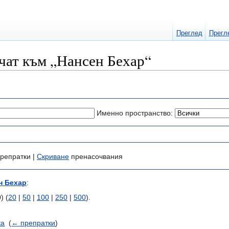
Преглед
Прегл
чат към „Нансен Бехар“
Именно пространство:
репратки |
Скриване
пренасочвания
н Бехар
:
) (
20
|
50
|
100
|
250
|
500
).
ка
‎
(
← препратки
)