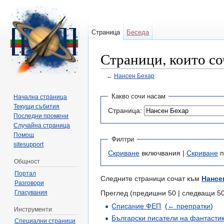
Страница
Беседа
Страници, които со
←
Нансен Бехар
Направо към:
навигация
,
търсене
Какво сочи насам
Начална страница
Текущи събития
Страница:
Последни промени
Случайна страница
Помощ
Филтри
sitesupport
Скриване
включвания |
Скриване
п
Общност
Портал
Следните страници сочат към
Нансе
Разговори
Гласувания
Преглед (предишни 50 | следващи 50
Списание ФЕП
‎
(
← препратки
)
Инструменти
Български писатели на фантасти
Специални страници