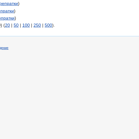
репратки
)
пратки
)
епратки
)
) (
20
|
50
|
100
|
250
|
500
).
дение