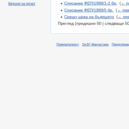
Списание ФЕП/1988/1-2 бр.
‎
(
← п
Версия за печат
Списание ФЕП/1989/5 бр.
‎
(
← пре
Срещу шока на бъдещето
‎
(
← пр
Преглед (предишни 50 | следващи 50
Поверителност
За БГ-Фантастика
Предупреж