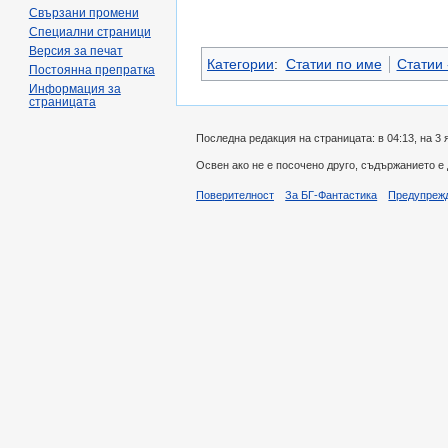
Свързани промени
Специални страници
Версия за печат
Категории
:
Статии по име
Статии -
Постоянна препратка
Информация за
страницата
Последна редакция на страницата: в 04:13, на 3 
Освен ако не е посочено друго, съдържанието е
Поверителност
За БГ-Фантастика
Предупреж