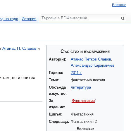
Влизане
Търсене
ед на кода
История
те
Атанас П. Славов
и
Със стих и въображение
Автор(и):
Атанас Петков Славов
,
Александър Карапанчев
Година:
2011 г.
 там, но и опит за
Теми:
фантастича поезия
Обсъжда
литература
изкуство:
За
„
Фантастихия
“
издание:
Цикъл:
Фантастихия
Следваща:
Фантастихия 2
Бележки: