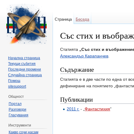
Страница
Беседа
Със стих и въобра
Направо към:
навигация
,
търсене
Статията
„Със стих и въображени
Александър Карапанчев
.
Начална страница
Текущи събития
Съдържание
Последни промени
Случайна страница
Статията е в две части по една от в
Помощ
дефиниране на понятието „фантасти
sitesupport
Общност
Публикации
Портал
2011 г.
- „
Фантастихия
“
Разговори
Гласувания
Инструменти
Какво сочи насам