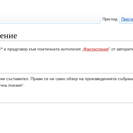
Преглед
Прегл
жение
е“
е предговор към поетичната антология „
Фантастихия
“ от автори
секи съставител. Прави се не само обзор на произведенията събрани
чна поезия“.