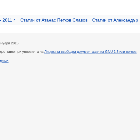
 2011 г.
Статии от Атанас Петков Славов
Статии от Александър
януари 2015.
 достъпно при условията на
Лиценз за свободна документация на GNU 1.3 или по-нов
.
дение