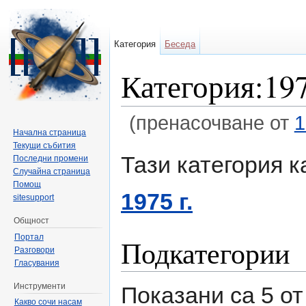
Категория
Беседа
Категория:197
(пренасочване от
1
Начална страница
Направо към:
навигация
,
търсене
Текущи събития
Тази категория 
Последни промени
Случайна страница
Помощ
1975 г.
sitesupport
Общност
Портал
Подкатегории
Разговори
Гласувания
Инструменти
Показани са 5 от
Какво сочи насам