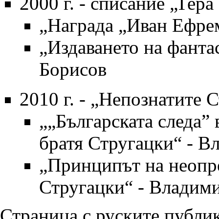
2000 г.
-
списание „Тера 
„
Награда „Иван Ефре
„
Издаването на фанта
Борисов
2010 г.
- „
Непознатите С
„
„Българската следа” 
братя Стругацки
“ - В
„
Принципът на неопре
Стругацки
“ - Владим
Страница с руските публи