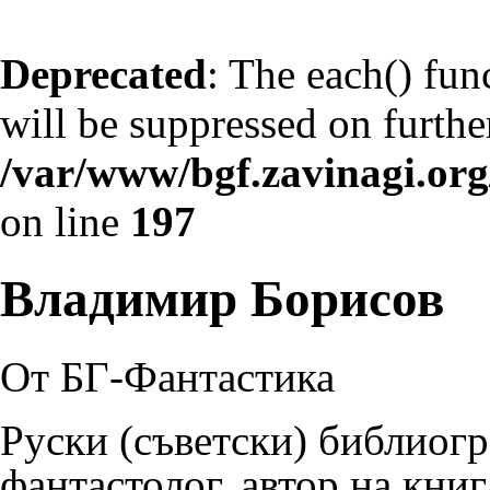
Deprecated
: The each() fun
will be suppressed on further
/var/www/bgf.zavinagi.or
on line
197
Владимир Борисов
От БГ-Фантастика
Руски (съветски) библиогр
фантастолог, автор на книг