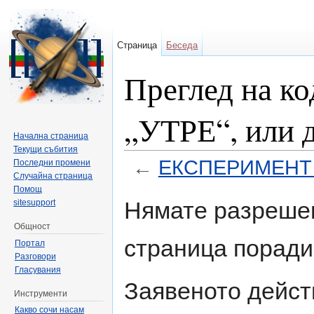
Страница
Беседа
Преглед на 
„УТРЕ“, или 
Начална страница
Текущи събития
←
ЕКСПЕРИМЕНТ „У
Последни промени
Случайна страница
Направо към:
навигация
,
търсене
Помощ
Нямате разрешен
sitesupport
Общност
страница поради
Портал
Разговори
Гласувания
Заявеното дейст
Инструменти
Какво сочи насам