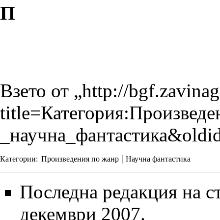
П
Взето от „
http://bgf.zavina
title=Категория:Произведе
_научна_фантастика&oldi
Категории
:
Произведения по жанр
Научна фантастика
Последна редакция на ст
декември 2007.