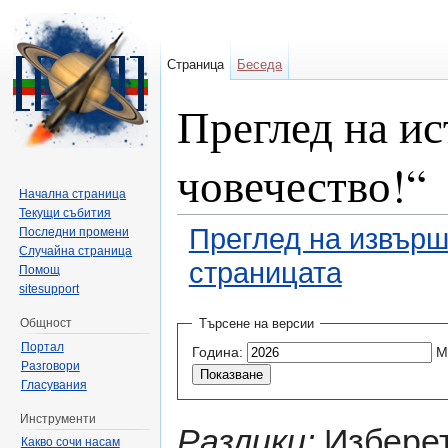
Страница
Беседа
Преглед на ис
човечество!“
Начална страница
Текущи събития
Преглед на извърш
Последни промени
Случайна страница
страницата
Помощ
sitesupport
Направо към:
навигация
,
търсене
Общност
Търсене на версии
Портал
Година:
М
Разговори
Гласувания
Инструменти
Разлики:
Изберет
Какво сочи насам