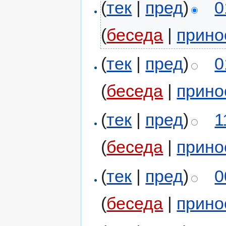
(
тек
|
пред
)
0
(
беседа
|
прино
(
тек
|
пред
)
0
(
беседа
|
прино
(
тек
|
пред
)
1
(
беседа
|
прино
(
тек
|
пред
)
0
(
беседа
|
прино