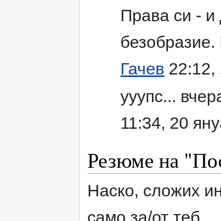
Права си - и
безобразие. Е
Гачев
22:12,
ууупс... вчер
11:34, 20 ян
Резюме на "Пос
Наско, сложих и
само за/от теб.