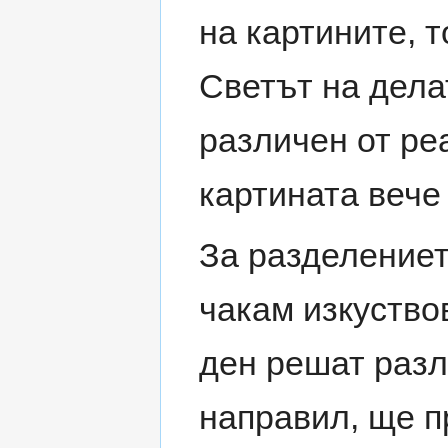
на картините, т
Светът на дела
различен от реа
картината вече 
За разделението
чакам изкуство
ден решат разл
направил, ще п