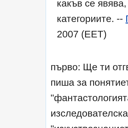
какъв се явява,
категориите. --
2007 (EET)
първо: Ще ти отг
пиша за поняти
"фантастологият
изследователска