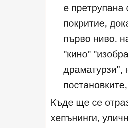
е претрупана 
покритие, док
първо ниво, н
"кино" "изобр
драматурзи", н
постановките,
Къде ще се отра
хепънинги, уличн