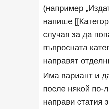
(например „Издате
напише [[Категор
случая за да поп
въпросната катег
направят отделни
Има вариант и да
после някой по-л
направи статия 