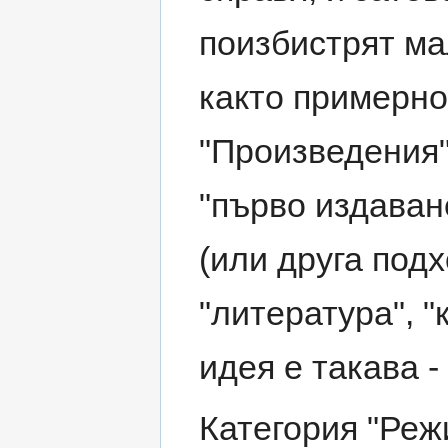
поизбистрят ма
както примерно
"Произведения",
"първо издаване
(или друга под
"литература", "к
идея е такава -
Категория "Реж