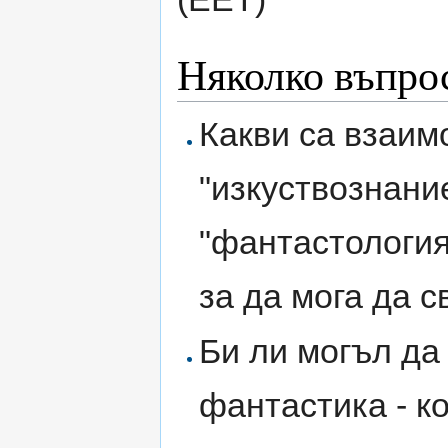
Няколко въпро
Какви са взаи
"изкуствознание
"фантастология
за да мога да 
Би ли могъл да
фантастика - ко