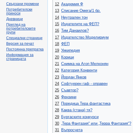
12
Академия Ф
Свързани промени
Потребителски
13
Списание Омега/1 бр.
приноси
14
Неутрален тон
Дневници
15
Издателите на ФЕП?
Преглед на
потребителските
16
Тим Данаилов?
групи
17
Издателство Моделириум
Специални страници
18
ФЕП
Версия за печат
Постоянна препратка
19
Уикипедия
Информация за
20
Корици
страницата
21
Снимка на Агоп Мелконян
22
Категория Конвенти
23
Йордан Янков
24
Софтуерен гаф - оправен
25
Съавтор?
26
Фензини
27
Поредица Тера фантастика
28
Каква (стана) тя?
29
Бургаските конкурси
30
„Тера Фантазия“ или „Терра Фантазия“?
31
Въпросчета