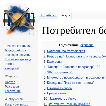
Потребител
Беседа
Потребител бе
Направо към:
навигация
,
търсене
Съдържание
[
скриване
]
Начална страница
Текущи събития
1
Болгария фантастическая
Последни промени
2
Резюме на "Последната или първата бо
Случайна страница
3
Категории
Помощ
4
"Корица" и "Корица и предговор" - ??
sitesupport
5
"Щури хоризонти"
Общност
6
Множество последователни съхранения
Портал
7
Корица на "Плът от твоята плът"
Разговори
8
Няколко въпроса
Гласувания
9
Преместване
10
Издателство Аргус
Инструменти
11
Фентернет - външни връзки?
Какво сочи насам