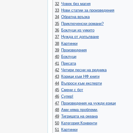
32
Човек без магия
33
Нови статии за произведения
34
Обратна връзка
35
Приключенски романи?
36
Боклуци из уикито
37
Нужда от допълване
38
Картинки
39
Произведения
40
Боклуци
41
Пресата
42
Четири песни на редника
43
Корици към НФ книги
44
Въпроси към експерти
45
Смени с бот
46
Супер!
47
Произведения на чужди езици
48
Ами няма проблеми,
49
Тигрицата на океана
50
Категория:Конвенти
51
Картинки