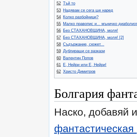
52
Тъй то
53
Надявам се сега ще наред
54
Колко разбойници?
55
Малко правопис и... мъничко диаболиз
56
Без СТАХАНОВЩИНА, моля!
57
Без СТАХАНОВЩИНА, моля! [2]
58
Съдържание, сюжет...
59
Дублиращи се разкази
60
Валентин Попов
61
Е, Нейри или Е, Нейри!
62
Христо Димитров
Болгария фант
Наско, добавяй 
фантастическая 