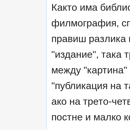
Както има библи
филмография, спе
правиш разлика 
"издание", така 
между "картина" 
"публикация на т
ако на трето-чет
постне и малко к