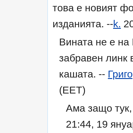
това е новият ф
изданията. --
k.
20
Вината не е на 
забравен линк 
кашата. --
Григо
(EET)
Ама защо тук,
21:44, 19 яну