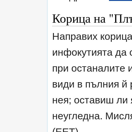
Корица на "Плъ
Направих корицат
инфокутията да с
при останалите и
види в пълния й 
нея; оставиш ли 
неугледна. Мисля.
(EET)