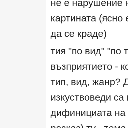
не е нарушение 
картината (ясно 
да се краде)
тия "по вид" "по 
възприятието - 
тип, вид, жанр? 
изкуствоведи са
дифинициата на "
разказ) ту - тем