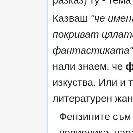
Казваш
"че име
покриват цялат
фантастиката"
нали знаем, че
ф
изкуства. Или и 
литературен жан
Фензините съм 
периодика, нар