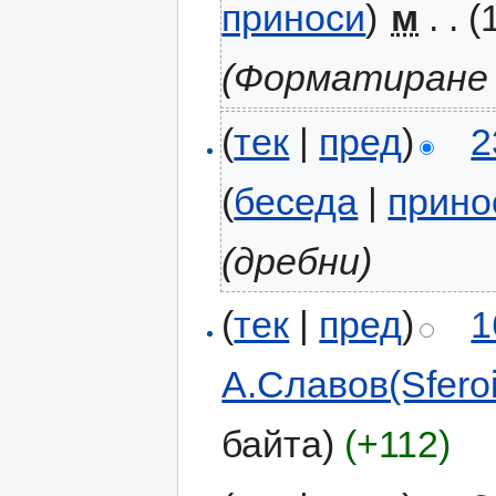
приноси
)
‎
м
. .
(
(Форматиране 
(
тек
|
пред
)
2
(
беседа
|
прино
(дребни)
(
тек
|
пред
)
1
А.Славов(Sferoi
байта)
(+112)