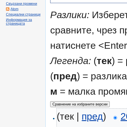
Свързани промени
Atom
Разлики:
Изберет
Специални страници
Информация за
страницата
сравните, чрез 
натиснете <Enter
Легенда:
(
тек
) =
(
пред
) = разлик
м
= малка промя
(тек |
пред
)
2