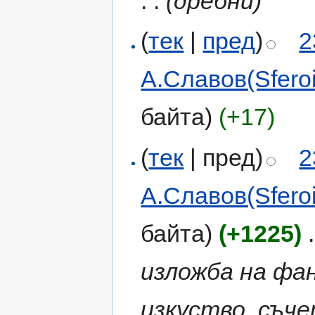
. .
(дребни)
(
тек
|
пред
)
2
А.Славов(Sferoi
байта)
(+17)
(
тек
| пред)
2
А.Славов(Sferoi
байта)
(+1225)
‎
.
изложба на ф
изкуство, съч