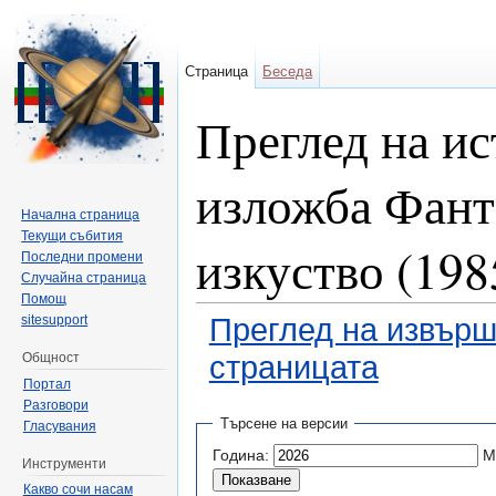
Страница
Беседа
Преглед на ис
изложба Фант
Начална страница
Текущи събития
изкуство (1985
Последни промени
Случайна страница
Помощ
sitesupport
Преглед на извърш
Общност
страницата
Портал
Направо към:
навигация
,
търсене
Разговори
Търсене на версии
Гласувания
Година:
М
Инструменти
Какво сочи насам