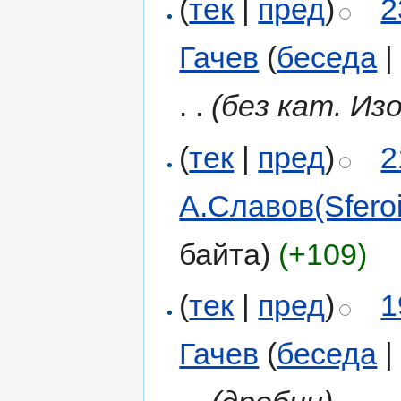
(
тек
|
пред
)
2
Гачев
(
беседа
. .
(без кат. Из
(
тек
|
пред
)
2
А.Славов(Sferoi
байта)
(+109)
(
тек
|
пред
)
1
Гачев
(
беседа