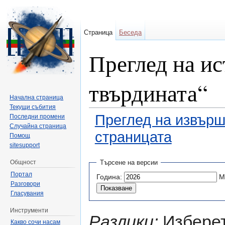
Страница
Беседа
Преглед на ис
твърдината“
Начална страница
Текущи събития
Преглед на извърш
Последни промени
Случайна страница
страницата
Помощ
sitesupport
Направо към:
навигация
,
търсене
Общност
Търсене на версии
Портал
Година:
М
Разговори
Гласувания
Инструменти
Разлики:
Изберет
Какво сочи насам