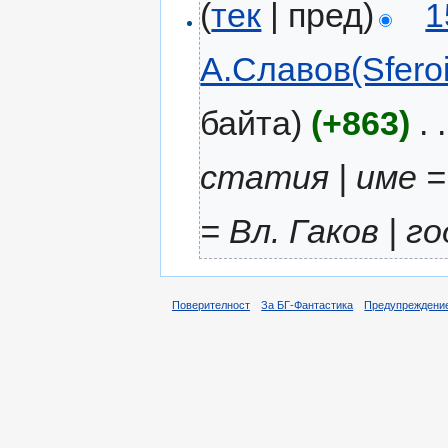
(
тек
| пред)
1
А.Славов(Sferoi
байта)
(+863)
‎
. .
статия | име 
= Вл. Гаков | го
Поверителност
За БГ-Фантастика
Предупреждени