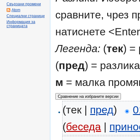
Свързани промени
Atom
сравните, чрез 
Специални страници
Информация за
страницата
натиснете <Enter
Легенда:
(
тек
) =
(
пред
) = разлик
м
= малка промя
(тек |
пред
)
0
(
беседа
|
прино