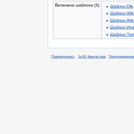
Включени шаблони (5)
Шаблон:Dlb
Шаблон:Wikic
Шаблон:Wikil
Шаблон:Инф
Шаблон:Тип
Поверителност
За БГ-Фантастика
Предупреждени