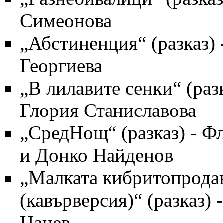
Симеонова
„
Абстиненция
“ (разказ)
Георгиева
„
В лилавите сенки
“ (раз
Глория Станиславова
„
СредНощ
“ (разказ) -
Фл
и
Донко Найденов
„
Малката кибритопрода
(кавърверсия)
“ (разказ) 
Цанев