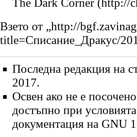
The Dark Corner
Взето от „
http://bgf.zavina
title=Списание_Дракус/20
Последна редакция на ст
2017.
Освен ако не е посочено
достъпно при условият
документация на GNU 1.