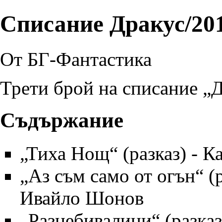
Списание Дракус/201
От БГ-Фантастика
Трети брой на списание „
Д
Съдържание
„
Тиха Нощ
“ (разказ) -
К
„
Аз съм само от огън
“ (
Ивайло Шонов
„
Разнебивалици
“ (разказ