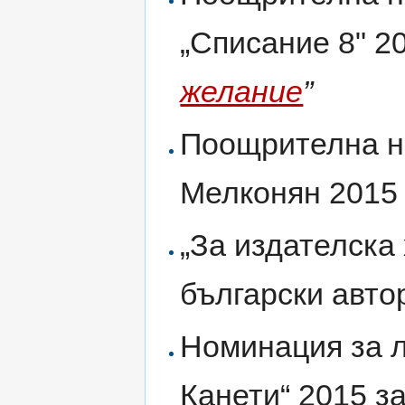
„Списание 8" 20
желание
”
Поощрителна на
Мелконян 2015 
„За издателска
български автор
Номинация за л
Канети“ 2015 з