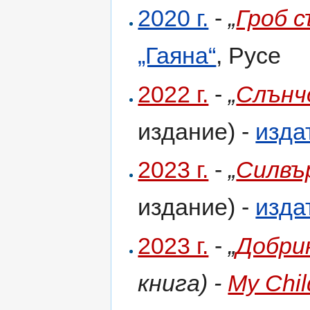
2020 г.
-
„
Гроб 
„Гаяна“
, Русе
2022 г.
-
„
Слънч
издание) -
изда
2023 г.
-
„
Силвъ
издание) -
изда
2023 г.
-
„
Добри
книга) -
My Chil