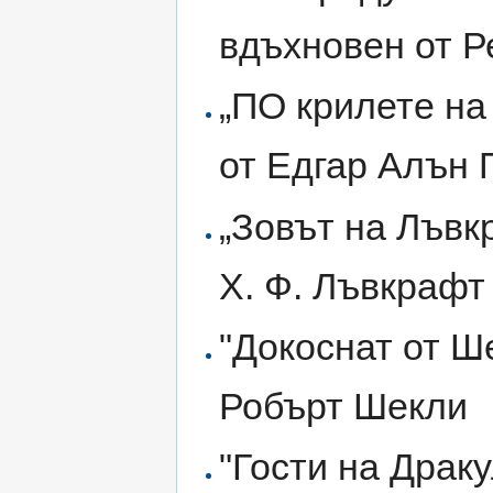
вдъхновен от 
„ПО крилете на
от Едгар Алън 
„Зовът на Лъвк
Х. Ф. Лъвкрафт
"Докоснат от Ше
Робърт Шекли
"Гости на Драку