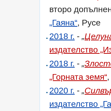
второ допълнен
„Гаяна“
, Русе
2018 г.
-
„
Целун
издателство „И
2018 г.
-
„
Злост
„Горната земя“
2020 г.
-
„
Силвъ
издателство „Г