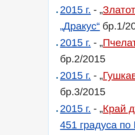
2015 г.
- „
Златот
„Дракус“
бр.1/2
2015 г.
- „
Пчела
бр.2/2015
2015 г.
- „
Гушка
бр.3/2015
2015 г.
- „
Край д
451 градуса по