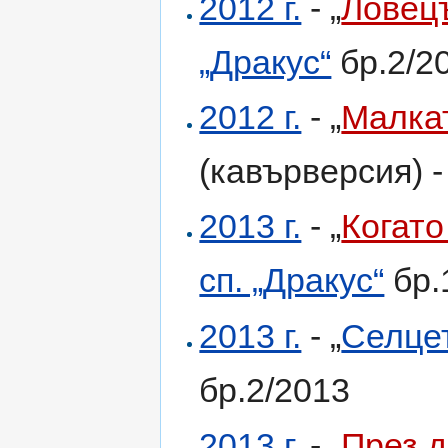
2012 г.
- „
Ловецъ
„Дракус“
бр.2/2
2012 г.
- „
Малка
(кавърверсия) 
2013 г.
- „
Когато
сп. „Дракус“
бр.
2013 г.
- „
Селце
бр.2/2013
2013 г.
- „
През д