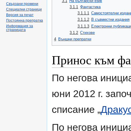
3.1
На български език
Свързани промени
3.1.1
Фантастика
Специални страници
3.1.1.1
Самостоятелни издан
Версия за печат
3.1.1.2
В съвместни издания
Постоянна препратка
3.1.1.3
Електронни публикац
Информация за
страницата
3.1.2
Стихове
4
Външни препратки
Принос към фа
По негова иници
юни 2012 г. запо
списание „
Драку
По негова иници