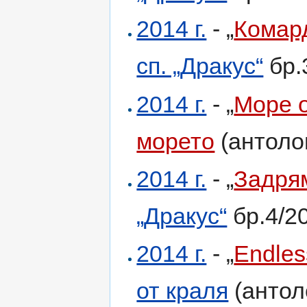
2014 г.
- „
Комар
сп. „Дракус“
бр.
2014 г.
- „
Море 
морето
(антоло
2014 г.
- „
Задря
„Дракус“
бр.4/2
2014 г.
- „
Endles
от краля
(антол