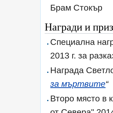
Брам Стокър
Награди и при
Специална нагр
2013 г. за разк
Награда Светло
за мъртвите
“
Второ място в 
от Севера" 2014