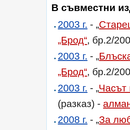
В съвместни и
2003 г.
- „
Старе
„Брод“
, бр.2/20
2003 г.
- „
Блъска
„Брод“
, бр.2/20
2003 г.
- „
Часът 
(разказ) -
алман
2008 г.
- „
За люб