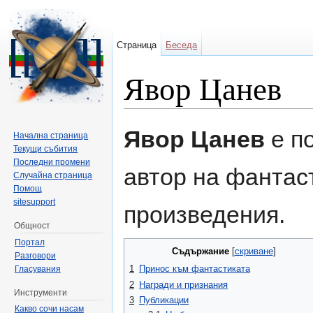
Страница
Беседа
Явор Цанев
Направо към:
навигация
,
търсене
Явор Цанев
е по
Начална страница
Текущи събития
Последни промени
автор на фантас
Случайна страница
Помощ
sitesupport
произведения.
Общност
Портал
Съдържание
[
скриване
]
Разговори
1
Принос към фантастиката
Гласувания
2
Награди и признания
Инструменти
3
Публикации
Какво сочи насам