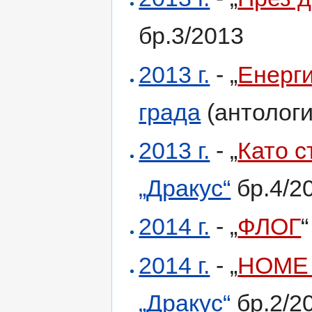
бр.3/2013
2013 г.
- „
Енерг
града
(антологи
2013 г.
- „
Като с
„Дракус“
бр.4/2
2014 г.
- „
ФЛОГ
“
2014 г.
- „
HOME
„Дракус“
бр.2/2