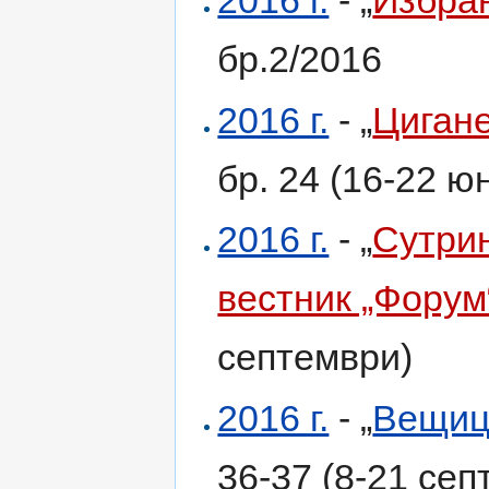
2016 г.
- „
Избра
бр.2/2016
2016 г.
- „
Циган
бр. 24 (16-22 ю
2016 г.
- „
Сутрин
вестник „Форум
септември)
2016 г.
- „
Вещиц
36-37 (8-21 сеп