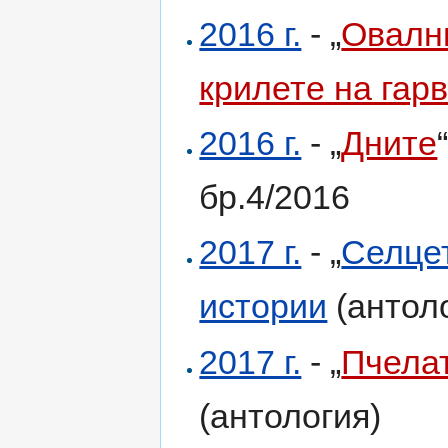
2016 г.
- „
Овалн
крилете на гар
2016 г.
- „
Дните
бр.4/2016
2017 г.
- „
Селце
истории
(антол
2017 г.
- „
Пчела
(антология)