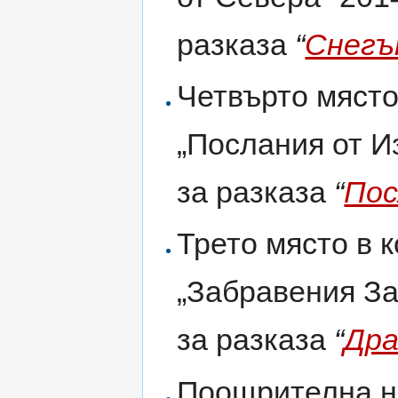
разказа
“
Снег
Четвърто място
„Послания от И
за разказа
“
Пос
Трето място в 
„Забравения За
за разказа
“
Дра
Поощрителна на