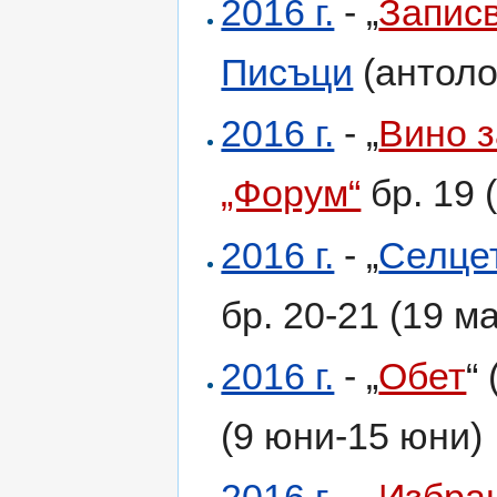
2016 г.
- „
Запис
Писъци
(антоло
2016 г.
- „
Вино з
„Форум“
бр. 19 
2016 г.
- „
Селце
бр. 20-21 (19 м
2016 г.
- „
Обет
“
(9 юни-15 юни)