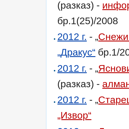
(разказ) -
инфор
бр.1(25)/2008
2012 г.
- „
Снежи
„Дракус“
бр.1/2
2012 г.
- „
Яснови
(разказ) -
алман
2012 г.
- „
Старе
„Извор“