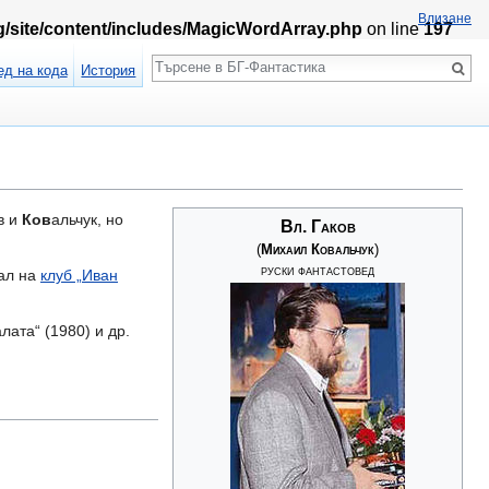
Влизане
rg/site/content/includes/MagicWordArray.php
on line
197
Търсене
ед на кода
История
в и
Ков
альчук, но
Вл. Гаков
(
Михаил Ковальчук
)
руски фантастовед
вал на
клуб „Иван
лата“ (1980) и др.