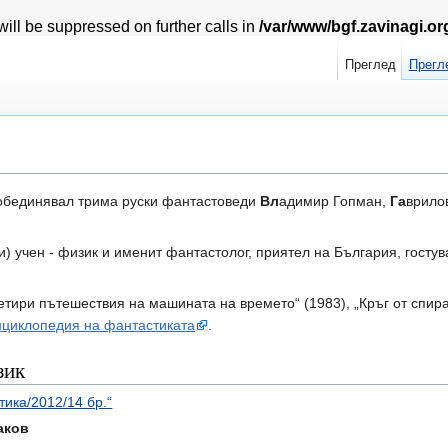
ill be suppressed on further calls in
/var/www/bgf.zavinagi.o
Преглед
Прегл
обединявал трима руски фантастоведи
Вл
адимир Гопман,
Га
врило
и) учен - физик и именит фантастолог, приятел на България, госту
етири пътешествия на машината на времето“ (1983), „Кръг от спира
циклопедия на фантастиката
.
зик
ика/2012/14 бр.“
аков