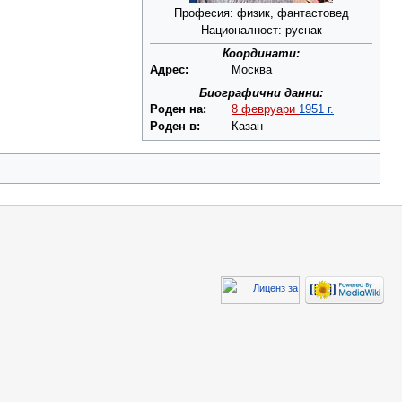
Професия: физик, фантастовед
Националност: руснак
Координати:
Адрес:
Москва
Биографични данни:
Роден на:
8 февруари
1951 г.
Роден в:
Казан