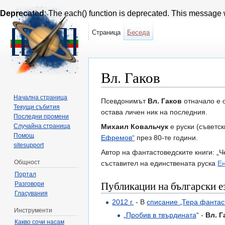
Deprecated
: The each() function is deprecated. This message w
Страница
Беседа
Вл. Гаков
Направо към:
навигация
,
търсене
Начална страница
Псевдонимът
Вл. Гаков
отначало е 
Текущи събития
остава личен ник на последния.
Последни промени
Случайна страница
Михаил Ковальчук
е руски (съветск
Помощ
Ефремов“
през 80-те години.
sitesupport
Автор на фантастоведските книги: „Ч
Общност
съставител на единствената руска
Ен
Портал
Публикации на български е
Разговори
Гласувания
2012 г.
- В
списание „Тера фантаст
Инструменти
„
Пробив в твърдината
“ -
Вл. Г
Какво сочи насам