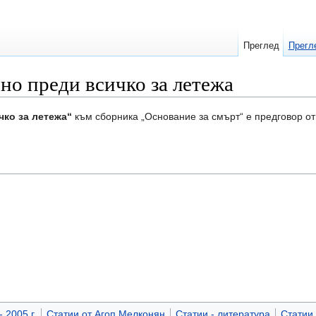
Преглед
Прегл
, но преди всичко за летежа
ичко за летежа“
към сборника „Основание за смърт“ е предговор о
 2005 г.
Статии от Агоп Мелконян
Статии - литература
Статии 