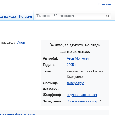
Влизане
Търсене
ед на кода
История
т писателя
Агоп
За него, за другото, но преди
всичко за летежа
Автор(и):
Агоп Мелконян
Година:
2005 г.
Теми:
творчеството на Петър
Кърджилов
Обсъжда
литература
изкуство:
Жанр(ове):
научна фантастика
За издание:
„
Основание за смърт
“
- научна фантастика