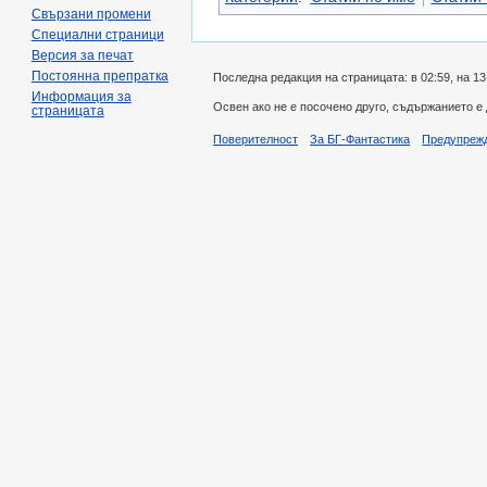
Свързани промени
Специални страници
Версия за печат
Постоянна препратка
Последна редакция на страницата: в 02:59, на 13
Информация за
Освен ако не е посочено друго, съдържанието е
страницата
Поверителност
За БГ-Фантастика
Предупреж