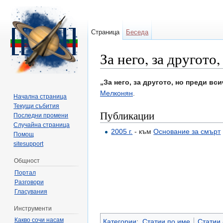
Страница
Беседа
За него, за другото
Направо към:
навигация
,
търсене
„За него, за другото, но преди вс
Мелконян
.
Начална страница
Текущи събития
Публикации
Последни промени
Случайна страница
2005 г.
- към
Основание за смърт
Помощ
sitesupport
Общност
Портал
Разговори
Гласувания
Инструменти
Какво сочи насам
Категории
:
Статии по име
Статии -