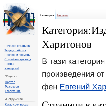
Категория
Беседа
Категория:Из
Харитонов
Начална страница
Текущи събития
Направо към:
навигация
,
търсене
Последни промени
В тази категория
Случайна страница
Помощ
sitesupport
произведения от
Общност
Портал
фен
Евгений Ха
Разговори
Гласувания
Инструменти
Страници в кат
Какво сочи насам