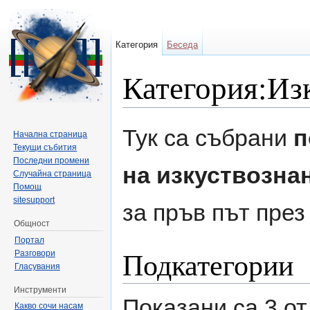
Категория
Беседа
Категория:Изк
Направо към:
навигация
,
търсене
Тук са събрани
п
Начална страница
Текущи събития
Последни промени
на изкуствозна
Случайна страница
Помощ
sitesupport
за пръв път пре
Общност
Портал
Подкатегории
Разговори
Гласувания
Инструменти
Показани са 3 от
Какво сочи насам