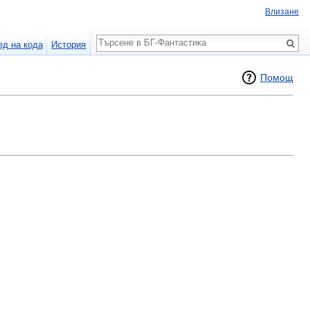
Влизане
Търсене
ед на кода
История
Помощ