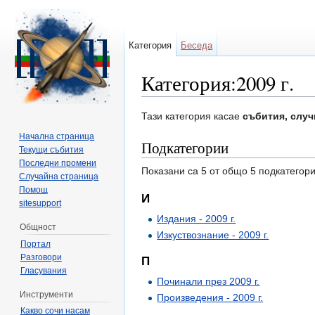
Категория
Беседа
Категория:2009 г.
Направо към:
навигация
,
търсене
Тази категория касае
събития, случ
Начална страница
Подкатегории
Текущи събития
Последни промени
Показани са 5 от общо 5 подкатегори
Случайна страница
Помощ
И
sitesupport
Издания - 2009 г.
Общност
Изкуствознание - 2009 г.
Портал
Разговори
П
Гласувания
Починали през 2009 г.
Инструменти
Произведения - 2009 г.
Какво сочи насам