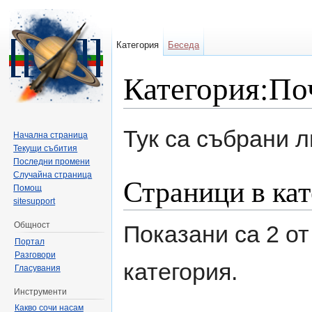
Категория
Беседа
Категория:По
Направо към:
навигация
,
търсене
Тук са събрани 
Начална страница
Текущи събития
Последни промени
Случайна страница
Страници в ка
Помощ
sitesupport
Общност
Показани са 2 от
Портал
Разговори
категория.
Гласувания
Инструменти
Какво сочи насам