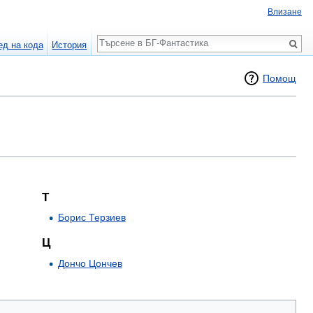
Влизане
Търсене
ед на кода
История
Помощ
Т
Борис Терзиев
Ц
Дончо Цончев