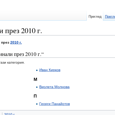
Преглед
Прегл
 през 2010 г.
и през
2010 г.
нали през 2010 г.“
тази категория.
Иван Кирков
М
Виолета Молнова
П
Георги Панайотов
а
2010 г.