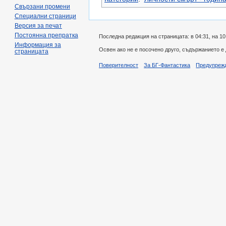
Свързани промени
Специални страници
Версия за печат
Постоянна препратка
Последна редакция на страницата: в 04:31, на 10
Информация за
Освен ако не е посочено друго, съдържанието е
страницата
Поверителност
За БГ-Фантастика
Предупреж