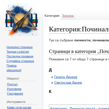
Категория
Беседа
Категория:Починали
Направо към:
навигация
,
търсене
Тук са събрани
личности, починал
Начална страница
Страници в категория „Почи
Текущи събития
Последни промени
Показани са 7 от общо 7 страници в 
Случайна страница
Помощ
Д
sitesupport
Георги Денков
Общност
Светослав Данев
Портал
Разговори
К
Гласувания
Инструменти
Какво сочи насам
Категории
:
Личности смърт - годин