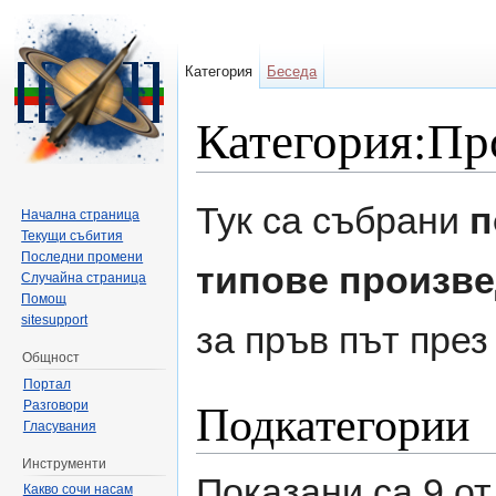
Категория
Беседа
Категория:Про
Направо към:
навигация
,
търсене
Тук са събрани
п
Начална страница
Текущи събития
Последни промени
типове произв
Случайна страница
Помощ
sitesupport
за пръв път пре
Общност
Портал
Подкатегории
Разговори
Гласувания
Инструменти
Показани са 9 от
Какво сочи насам