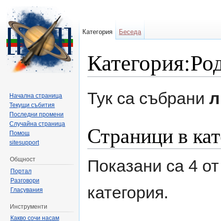
Категория
Беседа
Категория:Род
Направо към:
навигация
,
търсене
Тук са събрани
л
Начална страница
Текущи събития
Последни промени
Случайна страница
Страници в кат
Помощ
sitesupport
Общност
Показани са 4 от
Портал
Разговори
категория.
Гласувания
Инструменти
Какво сочи насам