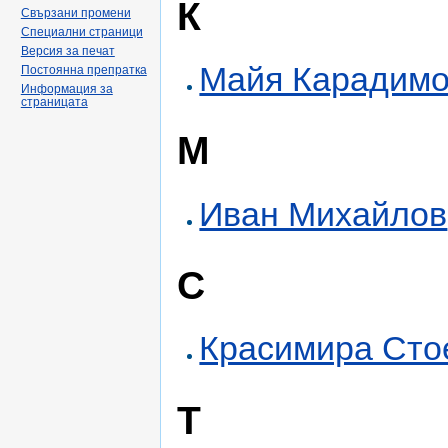
К
Свързани промени
Специални страници
Версия за печат
Майя Карадим
Постоянна препратка
Информация за
страницата
М
Иван Михайлов
С
Красимира Сто
Т