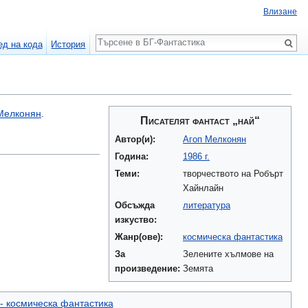
Влизане
Търсене
ед на кода
История
Мелконян
.
Писателят фантаст „най“
Автор(и):
Агоп Мелконян
Година:
1986 г.
Теми:
творчеството на Робърт
Хайнлайн
Обсъжда
литература
изкуство:
Жанр(ове):
космическа фантастика
За
Зелените хълмове на
произведение:
Земята
- космическа фантастика