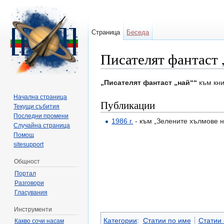
Страница
Беседа
Писателят фантаст 
Направо към:
навигация
,
търсене
„Писателят фантаст „най““
към кни
Начална страница
Публикации
Текущи събития
Последни промени
1986 г.
- към „Зелените хълмове 
Случайна страница
Помощ
sitesupport
Общност
Портал
Разговори
Гласувания
Инструменти
Категории
:
Статии по име
Статии -
Какво сочи насам