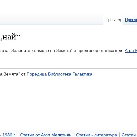
Преглед
Прегл
„най“
гата „Зелените хълмове на Земята“ е предговор от писателя
Агоп 
на Земята“ от
Поредица Библиотека Галактика
.
 1986 г.
Статии от Агоп Мелконян
Статии - литература
Статии 