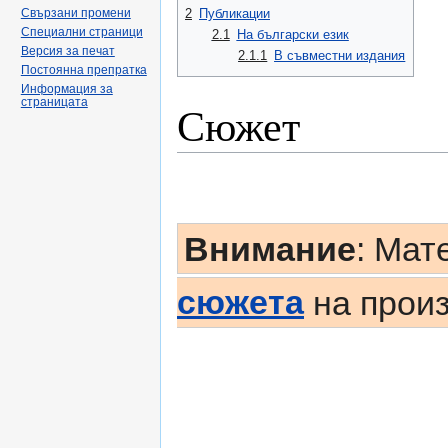
2
Публикации
Свързани промени
Специални страници
2.1
На български език
Версия за печат
2.1.1
В съвместни издания
Постоянна препратка
Информация за
страницата
Сюжет
Внимание
: Мат
сюжета
на произ