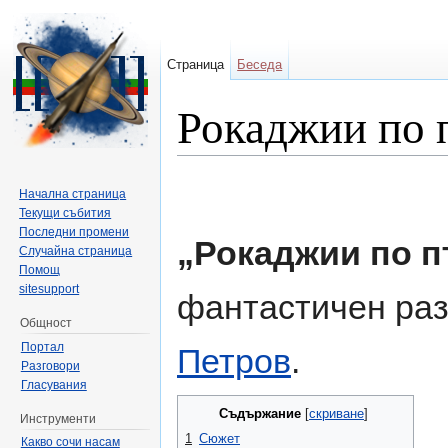
Страница
Беседа
Рокаджии по 
Направо към:
навигация
,
търсене
Начална страница
Текущи събития
Последни промени
„Рокаджии по п
Случайна страница
Помощ
sitesupport
фантастичен раз
Общност
Портал
Петров
.
Разговори
Гласувания
Съдържание
[
скриване
]
Инструменти
1
Сюжет
Какво сочи насам