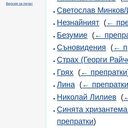
Версия за печат
Светослав Минков/
Незнайният
‎
(
← пре
Безумие
‎
(
← препр
Съновидения
‎
(
← п
Страх (Георги Райч
Грях
‎
(
← препратки
Лина
‎
(
← препратк
Николай Лилиев
‎
(
←
Синята хризантема 
препратки
)