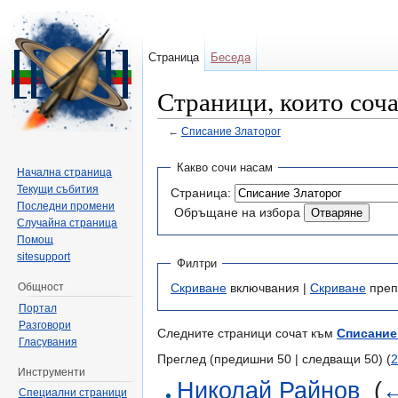
Страница
Беседа
Страници, които соч
←
Списание Златорог
Направо към:
навигация
,
търсене
Какво сочи насам
Начална страница
Текущи събития
Страница:
Последни промени
Обръщане на избора
Случайна страница
Помощ
sitesupport
Филтри
Общност
Скриване
включвания |
Скриване
преп
Портал
Разговори
Следните страници сочат към
Списание
Гласувания
Преглед (предишни 50 | следващи 50) (
2
Инструменти
Николай Райнов
‎
(
←
Специални страници