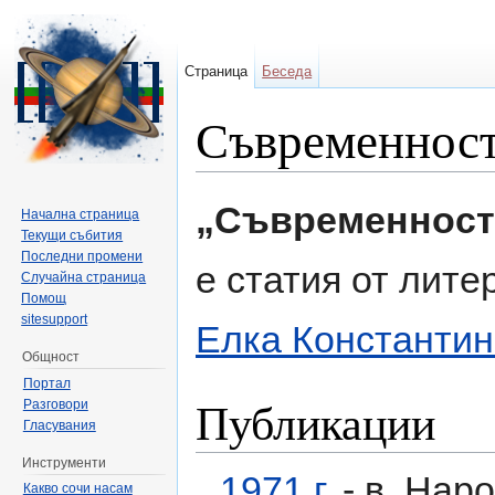
Страница
Беседа
Съвременност
Направо към:
навигация
,
търсене
„Съвременност
Начална страница
Текущи събития
Последни промени
е статия от лит
Случайна страница
Помощ
sitesupport
Елка Константи
Общност
Портал
Публикации
Разговори
Гласувания
Инструменти
1971 г.
- в. Нар
Какво сочи насам