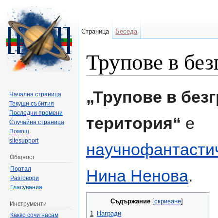
Страница
Беседа
Трупове в без
Направо към:
навигация
,
търсене
„Трупове в без
Начална страница
Текущи събития
Последни промени
територия“
e
Случайна страница
Помощ
sitesupport
научнофантасти
Общност
Портал
Нина Ненова
.
Разговори
Гласувания
Съдържание
[
скриване
]
Инструменти
1
Награди
Какво сочи насам