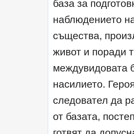
база за подготов
наблюдението на
същества, произ
живот и поради 
междувидовата б
насилието. Героя
следовател да р
от базата, посте
готвят да допусн