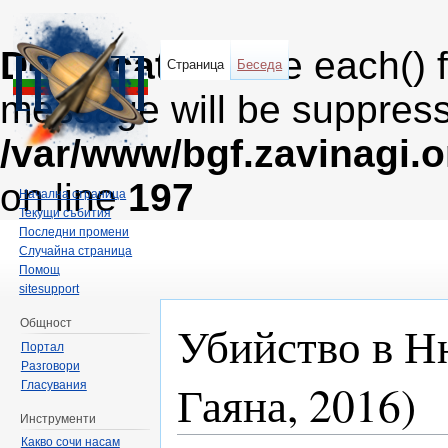
Deprecated
: The each() 
Страница
Беседа
message will be suppresse
/var/www/bgf.zavinagi.
on line
197
Начална страница
Текущи събития
Последни промени
Случайна страница
Помощ
sitesupport
Убийство в Н
Общност
Портал
Разговори
Гаяна, 2016)
Гласувания
Инструменти
Направо към:
навигация
,
търсене
Какво сочи насам