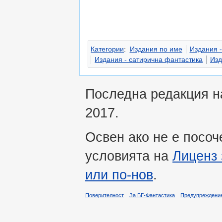
Категории
:
Издания по име
Издания 
Издания - сатирична фантастика
Изд
Последна редакция на
2017.
Освен ако не е посоч
условията на
Лиценз 
или по-нов
.
Поверителност
За БГ-Фантастика
Предупреждени