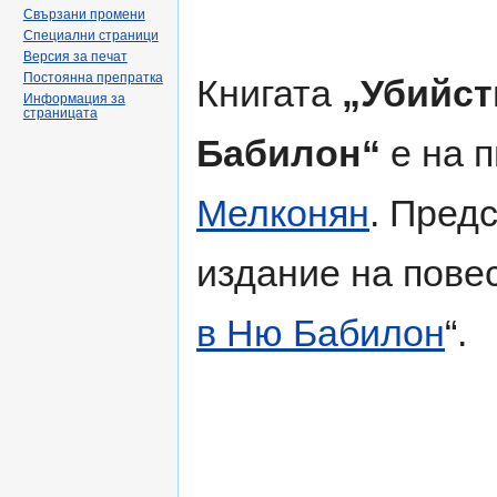
Свързани промени
Специални страници
Версия за печат
Постоянна препратка
Книгата
„Убийст
Информация за
страницата
Бабилон“
е на 
Мелконян
. Пред
издание на повес
в Ню Бабилон
“.