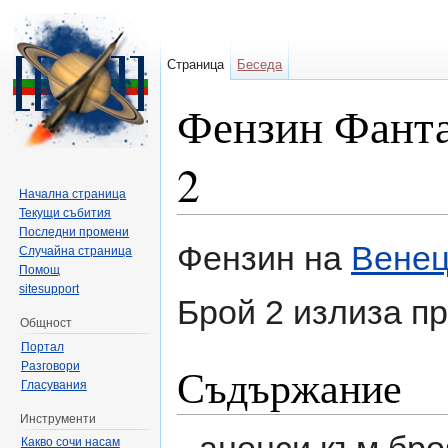
Страница
Беседа
Фензин Фанта
2
Начална страница
Текущи събития
Направо към:
навигация
,
търсене
Последни промени
Фензин на
Венец
Случайна страница
Помощ
sitesupport
Брой 2 излиза п
Общност
Портал
Разговори
Съдържание
Гласувания
Инструменти
анонси към броя
Какво сочи насам