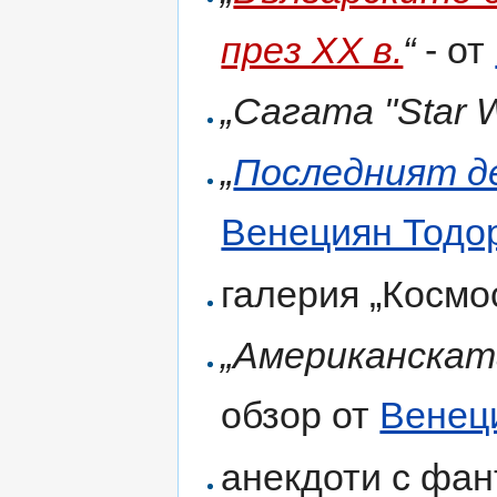
през ХХ в.
“
- от
„Сагата "Star W
„
Последният де
Венециян Тодо
галерия „Космос
„Американскат
обзор от
Венец
анекдоти с фан