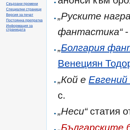
Свързани промени
Специални страници
„Руските награ
Версия за печат
Постоянна препратка
Информация за
фантастика“
-
страницата
„
Болгария фан
Венециян Тодо
„Кой е
Евгений
с.
„Неси“
статия 
„
Българските 