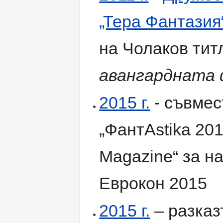
„Тера Фантазия
на Чолаков ти
авангардната
2015 г.
- съвмес
„ФантАstika 201
Magazine“ за н
Еврокон 2015
2015 г.
– разказ