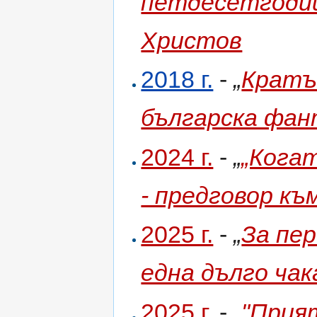
петдесетгодиш
Христов
2018 г.
-
„
Кратъ
българска фа
2024 г.
-
„
„Когат
- предговор къ
2025 г.
-
„
За пе
една дълго ча
2025 г.
-
„
"Прият