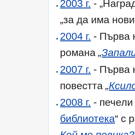
2003 г.
- „Награ
„за да има нови
2004 г.
- Първа 
романа
„
Запали
2007 г.
- Първа 
повестта
„
Ксил
2008 г.
- печели
библиотека
“ с 
Кой ме повика?