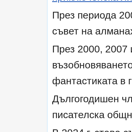
През периода 200
съвет на алман
През 2000, 2007 
възобновяването
фантастиката в г
Дългогодишен чл
писателска общн