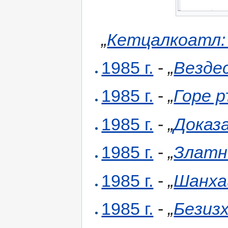
„
Кетцалкоатл:
1985 г.
-
„
Везде
1985 г.
-
„
Горе р
1985 г.
-
„
Доказ
1985 г.
-
„
Златн
1985 г.
-
„
Шанха
1985 г.
-
„
Безиз