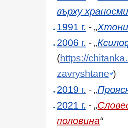
върху храносм
1991 г.
-
„
Хтони
2006 г.
-
„
Ксило
(
https://chitanka
zavryshtane
)
2019 г.
-
„
Прояс
2021 г.
-
„
Словес
половина
“