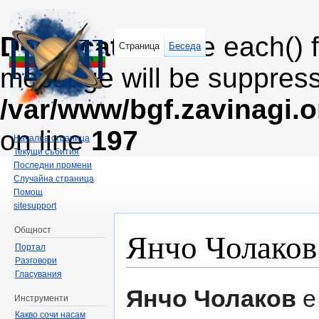
Deprecated
: The each() 
Страница
Беседа
message will be suppresse
/var/www/bgf.zavinagi.
on line
197
Начална страница
Текущи събития
Последни промени
Случайна страница
Помощ
sitesupport
Янчо Чолаков
Общност
Портал
Разговори
Направо към:
навигация
,
търсене
Гласувания
Янчо Чолаков
е
Инструменти
Какво сочи насам