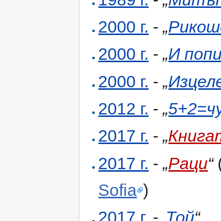
2000 г.
-
„
Рико
2000 г.
-
„
И попи
2000 г.
-
„
Изцел
2012 г.
-
„
5+2=ч
2017 г.
-
„
Книга
2017 г.
-
„
Раци
“
Sofia
)
2017 г.
-
„
Той
“