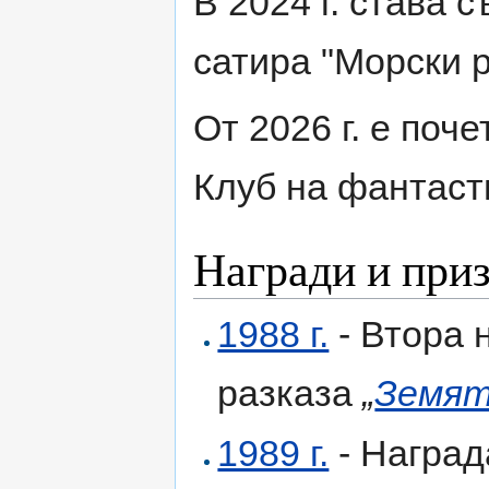
В 2024 г. става 
сатира "Морски р
От 2026 г. е поч
Клуб на фантаст
Награди и при
1988 г.
- Втора 
разказа
„
Земят
1989 г.
- Наград