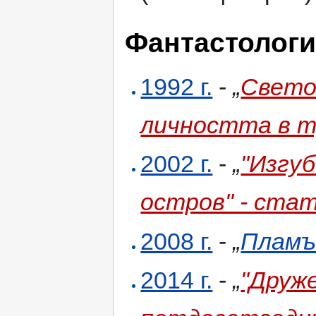
Фантастолог
1992 г.
-
„
Свето
личността в 
2002 г.
-
„
"Изгу
остров" - ста
2008 г.
-
„
Пламъ
2014 г.
-
„
"Друж