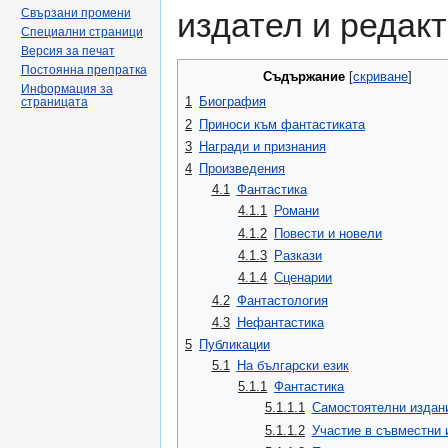
Свързани промени
издател и редакт
Специални страници
Версия за печат
Постоянна препратка
Съдържание
[
скриване
]
Информация за
1
Биография
страницата
2
Приноси към фантастиката
3
Награди и признания
4
Произведения
4.1
Фантастика
4.1.1
Романи
4.1.2
Повести и новели
4.1.3
Разкази
4.1.4
Сценарии
4.2
Фантастология
4.3
Нефантастика
5
Публикации
5.1
На български език
5.1.1
Фантастика
5.1.1.1
Самостоятелни издан
5.1.1.2
Участие в съвместни 