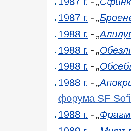
1987 г.
-
„
Сфинк
1987 г.
-
„
Броен
1988 г.
-
„
Алилуя
1988 г.
-
„
Обезл
1988 г.
-
„
Обсеб
1988 г.
-
„
Апокр
форума SF-Sof
1988 г.
-
„
Фрагм
1989 г.
-
„
Митът