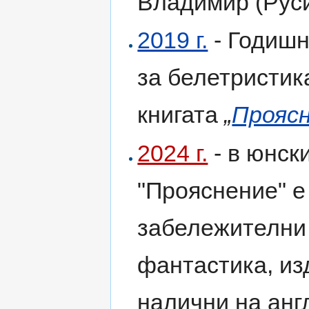
Владимир (Русия
2019 г.
- Годишн
за белетристик
книгата
„
Прояс
2024 г.
- в юнски
"Прояснение" е
забележителни 
фантастика, изд
налични на англ