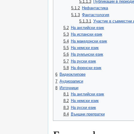
5.1.1.3
Публикации в периоди
5.1.2
Нефантастика
5.1.3
Фантастология
5.1.3.1
Участие в съвместни 
5.2
На английски език
5.3
На испански език
5.4
На македонски език
5.5
На немски език
5.6
На румънски език
5.7
На руски език
5.8
На френски език
6
Видеоклипове
7
Аудиозаписи
8
Източници
8.1
На английски език
8.2
На немски език
8.3
На руски език
8.4
Външни препратки