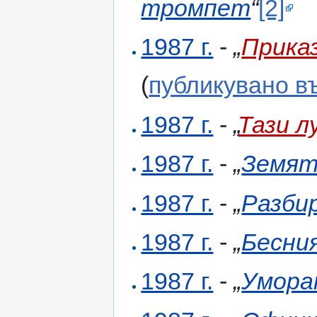
тромпет
“
[2]
1987 г.
-
„
Прика
(
публикувано в
1987 г.
-
„
Тази л
1987 г.
-
„
Земят
1987 г.
-
„
Разби
1987 г.
-
„
Бесни
1987 г.
-
„
Умора