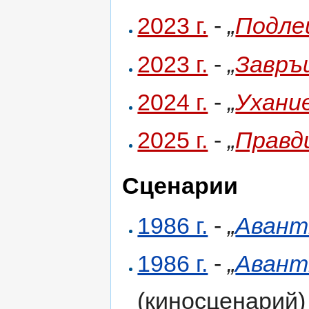
2023 г.
-
„
Подле
2023 г.
-
„
Завръ
2024 г.
-
„
Ухани
2025 г.
-
„
Правд
Сценарии
1986 г.
-
„
Аван
1986 г.
-
„
Авант
(киносценарий)