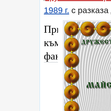
1989 г.
с разказа
Приноси
към
фантастиката