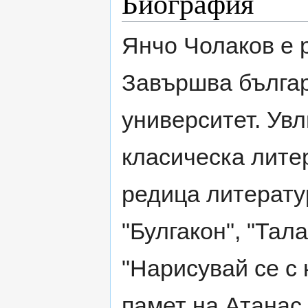
Биография
Янчо Чолаков е 
Завършва бълга
университет. Увл
класическа литер
редица литерату
"Булгакон", "Тал
"Нарисувай се с 
памет на Атанас 