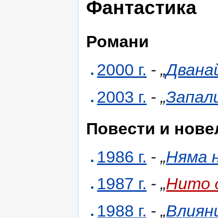
Фантастика
Романи
2000 г.
-
„
Двана
2003 г.
-
„
Запали
Повести и нове
1986 г.
-
„
Няма 
1987 г.
-
„
Нито 
1988 г.
-
„
Влиян