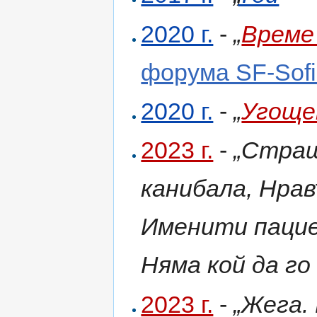
2020 г.
-
„
Време
форума SF-Sof
2020 г.
-
„
Угоще
2023 г.
-
„Страш
канибала, Нрав
Именити пацие
Няма кой да го
2023 г.
-
„Жега.