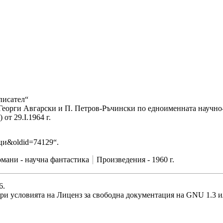
писател“
Георги Авгарски
и
П. Петров-Ръчински
по едноименната научно
 от 29.І.1964 г.
ници&oldid=74129
“.
омани - научна фантастика
Произведения - 1960 г.
6.
при условията на
Лиценз за свободна документация на GNU 1.3 и