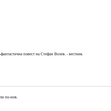
-фантастична повест на
Стефан Волев
. -
вестник
ли по-нов
.