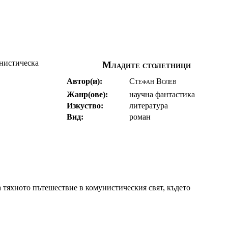
унистическа
Младите столетници
Автор(и):
Стефан Волев
Жанр(ове):
научна фантастика
Изкуство:
литература
Вид:
роман
а тяхното пътешествие в комунистическия свят, където