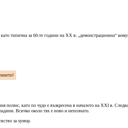
е като типична за 60-те години на ХХ в. „демонстрационна“ ком
ението!
ия полюс, като по чудо е възкресена в началото на ХХІ в. Следв
адини. Всичко около тях е ново и непознато.
вство за хумор.