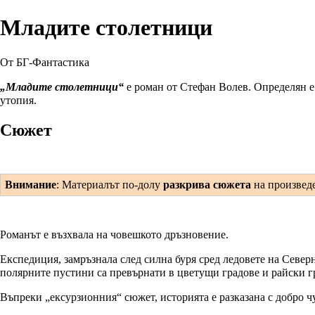
Младите столетници
От БГ-Фантастика
„Младите столетници“
е роман от
Стефан Волев
. Определян 
утопия.
Сюжет
Внимание
: Материалът по-долу
разкрива сюжета
на произвед
Романът е възхвала на човешкото дръзновение.
Експедиция, замръзнала след силна буря сред ледовете на Северн
полярните пустини са превърнати в цветущи градове и райски гр
Въпреки „ексурзионния“ сюжет, историята е разказана с добро чу