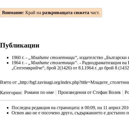
Внимание
: Край на
разкриващата сюжета
част.
Публикации
1960 г.
-
„
Младите столетници
“
,
издателство „Български 
1964 г.
-
„
Младите столетници
“
. - Радиодраматизация на
„Септемврийче“
, брой 2(1426) от 8.І.1964 г. до брой 8 (1432)
Взето от „
http://bgf.zavinagi.org/index.php?title=Младите_столет
Категории
:
Романи по име
Произведения от Стефан Волев
Р
Последна редакция на страницата: в 00:09, на 11 април 201
Освен ако не е посочено друго, съдържанието е достъпно 